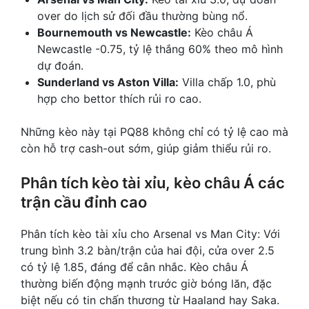
over do lịch sử đối đầu thường bùng nổ.
Bournemouth vs Newcastle:
Kèo châu Á
Newcastle -0.75, tỷ lệ thắng 60% theo mô hình
dự đoán.
Sunderland vs Aston Villa:
Villa chấp 1.0, phù
hợp cho bettor thích rủi ro cao.
Những kèo này tại PQ88 không chỉ có tỷ lệ cao mà
còn hỗ trợ cash-out sớm, giúp giảm thiểu rủi ro.
Phân tích kèo tài xỉu, kèo châu Á các
trận cầu đỉnh cao
Phân tích kèo tài xỉu cho Arsenal vs Man City: Với
trung bình 3.2 bàn/trận của hai đội, cửa over 2.5
có tỷ lệ 1.85, đáng để cân nhắc. Kèo châu Á
thường biến động mạnh trước giờ bóng lăn, đặc
biệt nếu có tin chấn thương từ Haaland hay Saka.