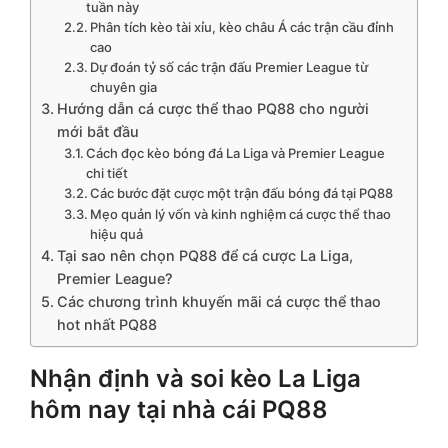
tuần này
Phân tích kèo tài xỉu, kèo châu Á các trận cầu đỉnh
cao
Dự đoán tỷ số các trận đấu Premier League từ
chuyên gia
Hướng dẫn cá cược thể thao PQ88 cho người
mới bắt đầu
Cách đọc kèo bóng đá La Liga và Premier League
chi tiết
Các bước đặt cược một trận đấu bóng đá tại PQ88
Mẹo quản lý vốn và kinh nghiệm cá cược thể thao
hiệu quả
Tại sao nên chọn PQ88 để cá cược La Liga,
Premier League?
Các chương trình khuyến mãi cá cược thể thao
hot nhất PQ88
Nhận định và soi kèo La Liga
hôm nay tại nhà cái PQ88