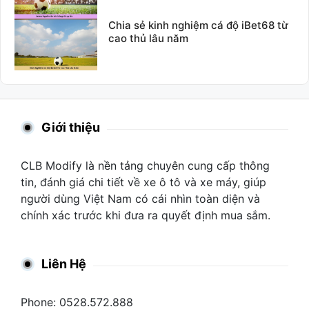
Chia sẻ kinh nghiệm cá độ iBet68 từ
cao thủ lâu năm
Giới thiệu
CLB Modify là nền tảng chuyên cung cấp thông
tin, đánh giá chi tiết về xe ô tô và xe máy, giúp
người dùng Việt Nam có cái nhìn toàn diện và
chính xác trước khi đưa ra quyết định mua sắm.
Liên Hệ
Phone: 0528.572.888