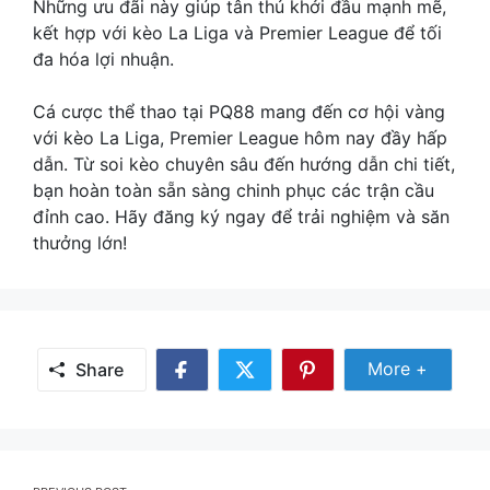
Những ưu đãi này giúp tân thủ khởi đầu mạnh mẽ,
kết hợp với kèo La Liga và Premier League để tối
đa hóa lợi nhuận.
Cá cược thể thao tại PQ88 mang đến cơ hội vàng
với kèo La Liga, Premier League hôm nay đầy hấp
dẫn. Từ soi kèo chuyên sâu đến hướng dẫn chi tiết,
bạn hoàn toàn sẵn sàng chinh phục các trận cầu
đỉnh cao. Hãy đăng ký ngay để trải nghiệm và săn
thưởng lớn!
Share Mor
More +
Share
Share
Share
Share
on
on
on
Facebook
Twitter
Pinterest