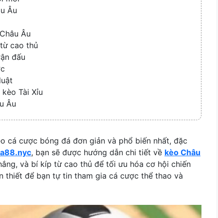
âu Âu
 Châu Âu
từ cao thủ
rận đấu
ợc
luật
kèo Tài Xỉu
âu Âu
èo cá cược bóng đá đơn giản và phổ biến nhất, đặc
ia88.nyc
, bạn sẽ được hướng dẫn chi tiết về
kèo Châu
hắng, và bí kíp từ cao thủ để tối ưu hóa cơ hội chiến
n thiết để bạn tự tin tham gia cá cược thể thao và