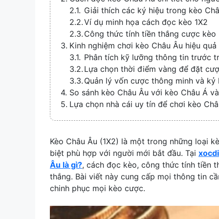
Giải thích các ký hiệu trong kèo Ch
Ví dụ minh họa cách đọc kèo 1X2
Công thức tính tiền thắng cược kèo
Kinh nghiệm chơi kèo Châu Âu hiệu quả 
Phân tích kỹ lưỡng thông tin trước t
Lựa chọn thời điểm vàng để đặt cư
Quản lý vốn cược thông minh và kỷ 
So sánh kèo Châu Âu với kèo Châu Á và 
Lựa chọn nhà cái uy tín để chơi kèo Ch
Kèo Châu Âu (1X2) là một trong những loại k
biệt phù hợp với người mới bắt đầu. Tại
xocd
Âu là gì?
, cách đọc kèo, công thức tính tiền t
thắng. Bài viết này cung cấp mọi thông tin cầ
chinh phục mọi kèo cược.