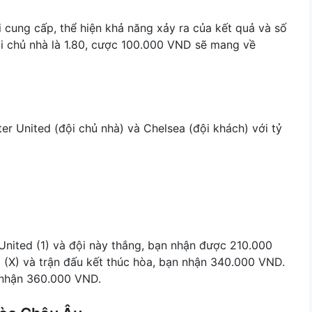
i cung cấp, thể hiện khả năng xảy ra của kết quả và số
ội chủ nhà là 1.80, cược 100.000 VND sẽ mang về
r United (đội chủ nhà) và Chelsea (đội khách) với tỷ
ited (1) và đội này thắng, bạn nhận được 210.000
 (X) và trận đấu kết thúc hòa, bạn nhận 340.000 VND.
 nhận 360.000 VND.