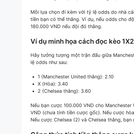
Mỗi lựa chọn đi kèm với tỷ lệ odds do nhà cá
tiền bạn có thể thắng. Ví dụ, nếu odds cho đ
180.000 VND nếu đội đó thắng.
Ví dụ minh họa cách đọc kèo 1X2
Hãy tưởng tượng một trận đấu giữa Mancheste
lệ odds như sau:
1 (Manchester United thắng): 2.10
X (Hòa): 3.40
2 (Chelsea thắng): 3.60
Nếu bạn cược 100.000 VND cho Manchester Un
VND (chưa tính tiền cược gốc). Nếu cược hòa
Nếu cược Chelsea (2) và Chelsea thắng, bạn