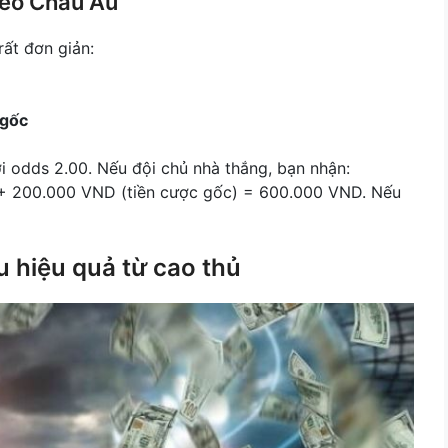
kèo Châu Âu
ất đơn giản:
 gốc
 odds 2.00. Nếu đội chủ nhà thắng, bạn nhận:
 + 200.000 VND (tiền cược gốc) = 600.000 VND. Nếu
 hiệu quả từ cao thủ