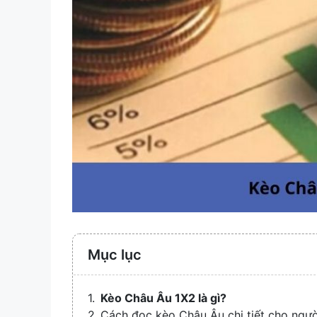
Mục lục
Kèo Châu Âu 1X2 là gì?
Cách đọc kèo Châu Âu chi tiết cho ngườ