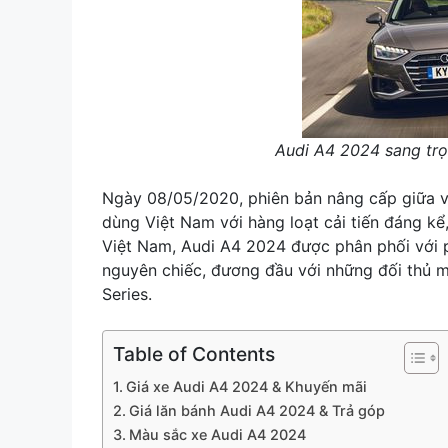
Audi A4 2024 sang tr
Ngày 08/05/2020, phiên bản nâng cấp giữa vò
dùng Việt Nam với hàng loạt cải tiến đáng kể,
Việt Nam, Audi A4 2024 được phân phối với 
nguyên chiếc, đương đầu với những đối thủ
Series.
Table of Contents
Giá xe Audi A4 2024 & Khuyến mãi
Giá lăn bánh Audi A4 2024 & Trả góp
Màu sắc xe Audi A4 2024