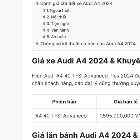
Đánh giá chi tiết xe Audi A4 2024
Ngoại thất
Nội thất
Tiện nghi
Vận hành
An toàn
Thông số kỹ thuật cơ bản của Audi A4 2024
Giá xe Audi A4 2024 & Khuy
Hiện Audi A4 40 TFSI Advanced Plus 2024 đư
chân khách hàng, các đại lý cũng thường xuy
Phiên bản
Giá bán lẻ
A4 40 TFSI Advanced
1,595,000,000 
Giá lăn bánh Audi A4 2024 &