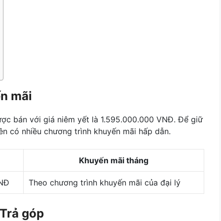
ến mãi
ợc bán với giá niêm yết là 1.595.000.000 VNĐ. Để giữ
ên có nhiều chương trình khuyến mãi hấp dẫn.
Khuyến mãi tháng
VNĐ
Theo chương trình khuyến mãi của đại lý
 Trả góp