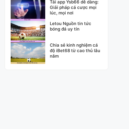
Tải app Ysb66 dễ dàng:
Giải pháp cá cược mọi
lúc, mọi nơi
Letou Nguồn tin tức
bóng đá uy tín
Chia sẻ kinh nghiệm cá
độ iBet68 từ cao thủ lâu
năm