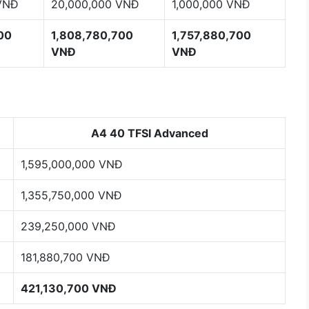
VNĐ
20,000,000 VNĐ
1,000,000 VNĐ
00
1,808,780,700
1,757,880,700
VNĐ
VNĐ
A4 40 TFSI Advanced
1,595,000,000 VNĐ
1,355,750,000 VNĐ
239,250,000 VNĐ
181,880,700 VNĐ
421,130,700 VNĐ