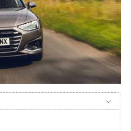
Expand
/
Collapse