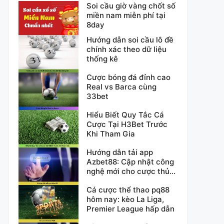
Soi cầu giờ vàng chốt số
miền nam miễn phí tại
8day
Hướng dẫn soi cầu lô đề
chính xác theo dữ liệu
thống kê
Cược bóng đá đỉnh cao
Real vs Barca cùng
33bet
Hiểu Biết Quy Tắc Cá
Cược Tại H3Bet Trước
Khi Tham Gia
Hướng dẫn tải app
Azbet88: Cập nhật công
nghệ mới cho cược thủ
2025
Cá cược thể thao pq88
hôm nay: kèo La Liga,
Premier League hấp dẫn