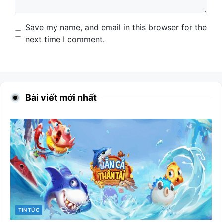
Name
Email
Website
Save my name, and email in this browser for the
next time I comment.
Bài viết mới nhất
CATEGORIES
TIN TỨC