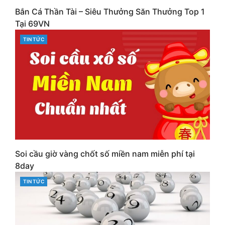
Bắn Cá Thần Tài – Siêu Thưởng Săn Thưởng Top 1
Tại 69VN
CATEGORIES
TIN TỨC
Soi cầu giờ vàng chốt số miền nam miễn phí tại
8day
CATEGORIES
TIN TỨC