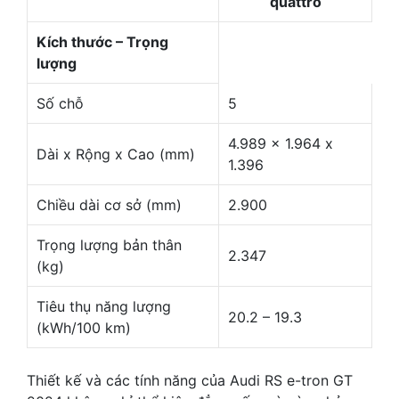
quattro
Kích thước – Trọng
lượng
Số chỗ
5
4.989 x 1.964 x
Dài x Rộng x Cao (mm)
1.396
Chiều dài cơ sở (mm)
2.900
Trọng lượng bản thân
2.347
(kg)
Tiêu thụ năng lượng
20.2 – 19.3
(kWh/100 km)
Thiết kế và các tính năng của Audi RS e-tron GT