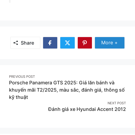
Share Mor
More +
Share
Share
Share
Share
on
on
on
Facebook
Twitter
Pinterest
Post
PREVIOUS POST
Porsche Panamera GTS 2025: Giá lăn bánh và
navigation
khuyến mãi T2/2025, màu sắc, đánh giá, thông số
kỹ thuật
NEXT POST
Đánh giá xe Hyundai Accent 2012