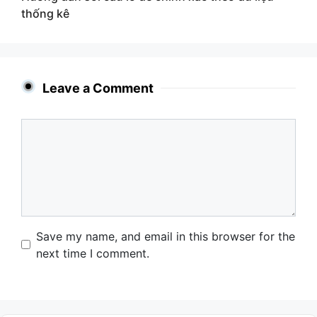
thống kê
Leave a Comment
Comment
Name
Email
Website
Save my name, and email in this browser for the
next time I comment.