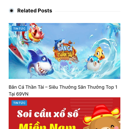
Related Posts
CATEGORIES
TIN TỨC
Bắn Cá Thần Tài – Siêu Thưởng Săn Thưởng Top 1
Tại 69VN
CATEGORIES
TIN TỨC