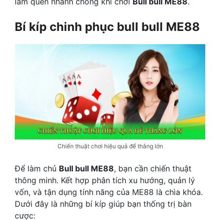
làm quen nhanh chóng khi chơi
Bull bull ME88
.
Bí kíp chinh phục bull bull ME88
Chiến thuật chơi hiệu quả để thắng lớn
Để làm chủ
Bull bull ME88
, bạn cần chiến thuật
thông minh. Kết hợp phân tích xu hướng, quản lý
vốn, và tận dụng tính năng của ME88 là chìa khóa.
Dưới đây là những bí kíp giúp bạn thống trị bàn
cược: