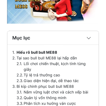
Mục lục
Expand
/
Collaps
Hiểu rõ bull bull ME88
Tại sao bull bull ME88 lại hấp dẫn
Lối chơi chiến thuật, kịch tính từng
giây
Tỷ lệ trả thưởng cao
Giao diện hiện đại, dễ thao tác
Bí kíp chinh phục bull bull ME88
Nắm vững luật chơi và cách xếp bài
Quản lý vốn thông minh
Phân tích xu hướng ván cược