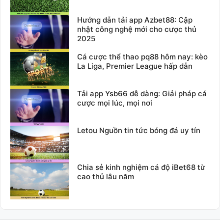
Hướng dẫn tải app Azbet88: Cập
nhật công nghệ mới cho cược thủ
2025
Cá cược thể thao pq88 hôm nay: kèo
La Liga, Premier League hấp dẫn
Tải app Ysb66 dễ dàng: Giải pháp cá
cược mọi lúc, mọi nơi
Letou Nguồn tin tức bóng đá uy tín
Chia sẻ kinh nghiệm cá độ iBet68 từ
cao thủ lâu năm