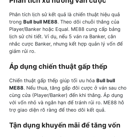
Phân tích xu hướng ván cược
Phân tích lịch sử kết quả là chiến thuật hiệu quả
trong
Bull bull ME88
. Theo dõi chuỗi thắng của
Player/Banker hoặc Equal. ME88 cung cấp bảng
lịch sử chi tiết. Ví dụ, nếu 5 ván ra Banker, cân
nhắc cược Banker, nhưng kết hợp quản lý vốn để
giảm rủi ro.
Áp dụng chiến thuật gấp thếp
Chiến thuật gấp thếp giúp tối ưu hóa
Bull bull
ME88
. Nếu thua, tăng gấp đôi cược ở ván sau cho
cùng cửa (Player/Banker) đến khi thắng. Áp dụng
với vốn nhỏ và ngắn hạn để tránh rủi ro. ME88 hỗ
trợ giao diện rõ ràng để theo dõi kết quả.
Tận dụng khuyến mãi để tăng vốn