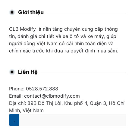
Giới thiệu
CLB Modify là nền tảng chuyên cung cấp thông
tin, đánh giá chi tiết về xe ô tô và xe máy, giúp
người dùng Việt Nam có cái nhìn toàn diện và
chính xác trước khi đưa ra quyết định mua sắm.
Liên Hệ
Phone: 0528.572.888
Email:
contact@clbmodify.com
Địa chỉ: 89B Đỗ Thị Lời, Khu phố 4, Quận 3, Hồ Chí
Minh, Việt Nam
.