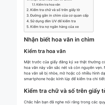
Kiểm tra hoa văn
Kiểm tra chữ và số trên giấy tờ
Đường gân in chìm của cơ quan cấp
Sử dụng đèn UV để kiểm tra
Kiểm tra nợ ngân hàng của xe
Nhận biết hoa văn in chìm
Kiểm tra hoa văn
Mặt trước của giấy đăng ký xe thật thường có 
hoa văn này vẫn sắc nét và còn nguyên vẹn. N
hoa văn sẽ bị nhòe, mờ hoặc có nhiều hình d
smartphone hoặc kính lúp để kiểm tra chi tiết
Kiểm tra chữ và số trên giấy t
Chắc hẳn bạn đã nghe nói rằng trong các quy 