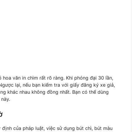
hoa văn in chìm rất rõ ràng. Khi phóng đại 30 lần,
gược lại, nếu bạn kiểm tra với giấy đăng ký xe giả,
ạng khác nhau không đồng nhất. Bạn có thể dùng
 này.
ờ
định của pháp luật, việc sử dụng bút chì, bút màu