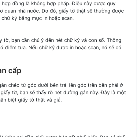
n hợp đồng là không hợp pháp. Điều này được quy
ơ quan nhà nước. Do đó, giấy tờ thật sẽ thường được
i chữ ký bằng mực in hoặc scan.
ấy tờ, bạn cần chú ý đến nét chữ ký và con số. Thông
ó điểm tưa. Nếu chữ ký được in hoặc scan, nó sẽ có
an cấp
gân chéo từ góc dưới bên trái lên góc trên bên phải ở
giấy tờ, bạn sẽ thấy rõ nét đường gân này. Đây là một
n biệt giấy tờ thật và giả.