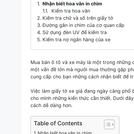
Nhận biết hoa văn in chìm
Kiểm tra hoa văn
Kiểm tra chữ và số trên giấy tờ
Đường gân in chìm của cơ quan cấp
Sử dụng đèn UV để kiểm tra
Kiểm tra nợ ngân hàng của xe
Mua bán ô tô và xe máy là một trong những q
một vấn đề lớn mà người mua thường gặp phải 
cung cấp cho bạn những cách nhận biết để trá
Việc làm giấy tờ xe giả đang ngày càng phổ b
cho mình những kiến thức cần thiết. Dưới đây
cách dễ dàng hơn.
Table of Contents
Nhận biết hoa văn in chìm