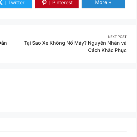
Share More
More +
Twitter
Pinterest
Share
Share
on
on
Twitter
Pinterest
NEXT POST
Dẫn
Tại Sao Xe Không Nổ Máy? Nguyên Nhân và
Cách Khắc Phục