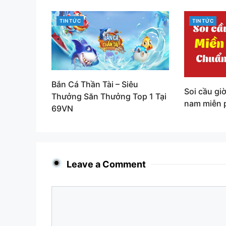
CATEGORIES
CATEGORIES
TIN TỨC
TIN TỨC
Bắn Cá Thần Tài – Siêu
Soi cầu gi
Thưởng Săn Thưởng Top 1 Tại
nam miễn p
69VN
Leave a Comment
Comment