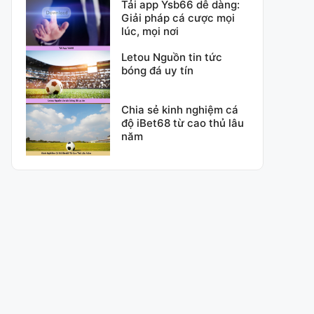
Tải app Ysb66 dễ dàng:
Giải pháp cá cược mọi
lúc, mọi nơi
Letou Nguồn tin tức
bóng đá uy tín
Chia sẻ kinh nghiệm cá
độ iBet68 từ cao thủ lâu
năm