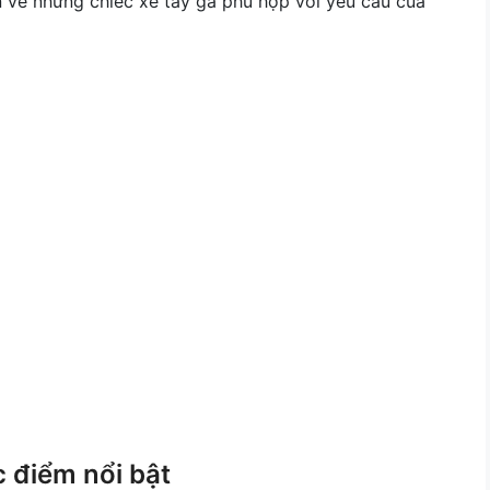
ơn về những chiếc xe tay ga phù hợp với yêu cầu của
c điểm nổi bật