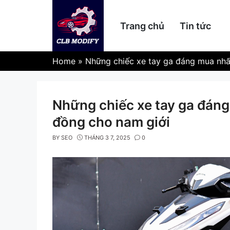
Skip
to
Trang chủ
Tin tức
content
Home
»
Những chiếc xe tay ga đáng mua nhất
Những chiếc xe tay ga đáng 
đồng cho nam giới
BY
SEO
THÁNG 3 7, 2025
0