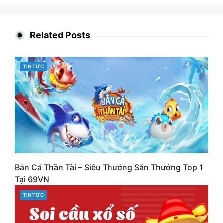
Related Posts
CATEGORIES
TIN TỨC
Bắn Cá Thần Tài – Siêu Thưởng Săn Thưởng Top 1
Tại 69VN
CATEGORIES
TIN TỨC