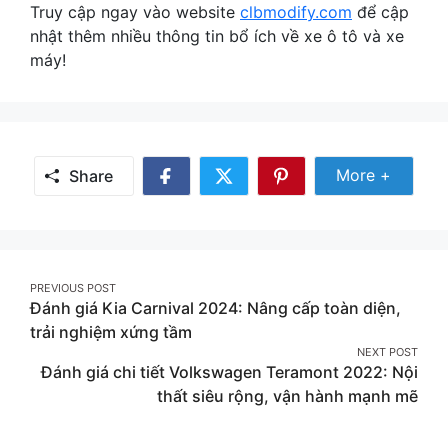
Truy cập ngay vào website
clbmodify.com
để cập
nhật thêm nhiều thông tin bổ ích về xe ô tô và xe
máy!
Share Mor
More +
Share
Share
Share
Share
on
on
on
Facebook
Twitter
Pinterest
Post
PREVIOUS POST
Đánh giá Kia Carnival 2024: Nâng cấp toàn diện,
navigation
trải nghiệm xứng tầm
NEXT POST
Đánh giá chi tiết Volkswagen Teramont 2022: Nội
thất siêu rộng, vận hành mạnh mẽ