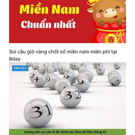
Soi cầu giờ vàng chốt số miền nam miễn phí tại
8day
CATEGORIES
TIN TỨC