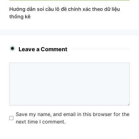
Hướng dẫn soi cầu lô đề chính xác theo dữ liệu
thống kê
Leave a Comment
Comment
Name
Email
Website
Save my name, and email in this browser for the
next time I comment.