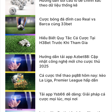
Hướng dẫn soi cầu lô đề chính xác
theo dữ liệu thống kê
Cược bóng đá đỉnh cao Real vs
Barca cùng 33bet
Hiểu Biết Quy Tắc Cá Cược Tại
H3Bet Trước Khi Tham Gia
Hướng dẫn tải app Azbet88: Cập
nhật công nghệ mới cho cược thủ
2025
Cá cược thể thao pq88 hôm nay: kèo
La Liga, Premier League hấp dẫn
Tải app Ysb66 dễ dàng: Giải pháp cá
cược mọi lúc, mọi nơi