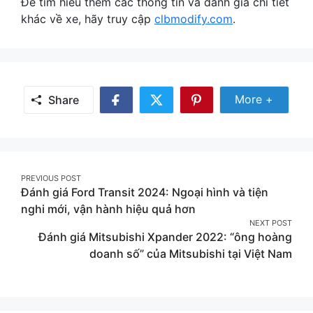
Để tìm hiểu thêm các thông tin và đánh giá chi tiết
khác về xe, hãy truy cập
clbmodify.com
.
Share Mor
More +
Share
Share
Share
Share
on
on
on
Facebook
Twitter
Pinterest
Post
PREVIOUS POST
Đánh giá Ford Transit 2024: Ngoại hình và tiện
navigation
nghi mới, vận hành hiệu quả hơn
NEXT POST
Đánh giá Mitsubishi Xpander 2022: “ông hoàng
doanh số” của Mitsubishi tại Việt Nam