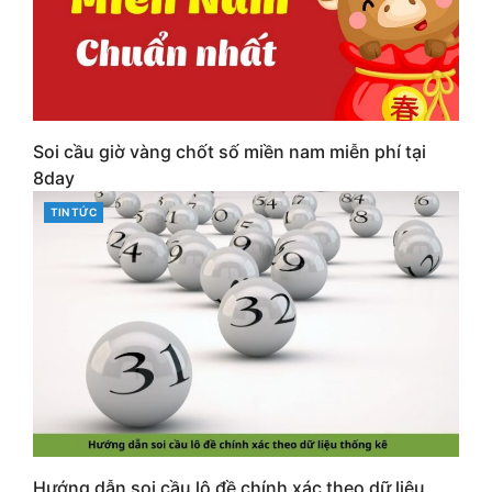
Soi cầu giờ vàng chốt số miền nam miễn phí tại
8day
CATEGORIES
TIN TỨC
Hướng dẫn soi cầu lô đề chính xác theo dữ liệu