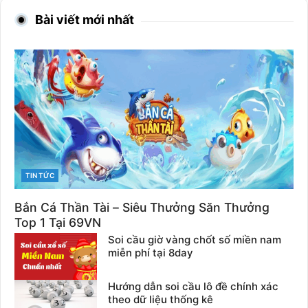
Bài viết mới nhất
CATEGORIES
TIN TỨC
Bắn Cá Thần Tài – Siêu Thưởng Săn Thưởng
Top 1 Tại 69VN
Soi cầu giờ vàng chốt số miền nam
miễn phí tại 8day
Hướng dẫn soi cầu lô đề chính xác
theo dữ liệu thống kê