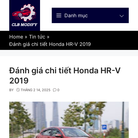
Skip
to
Danh mục
content
Home
»
Tin tức
»
Đánh giá chi tiết Honda HR-V 2019
Đánh giá chi tiết Honda HR-V
2019
BY
THÁNG 2 14, 2025
0