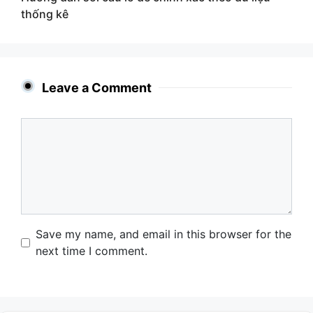
thống kê
Leave a Comment
Comment
Name
Email
Website
Save my name, and email in this browser for the
next time I comment.