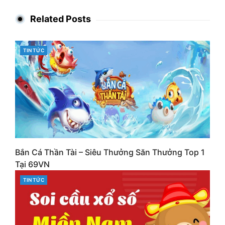
Related Posts
CATEGORIES
TIN TỨC
Bắn Cá Thần Tài – Siêu Thưởng Săn Thưởng Top 1
Tại 69VN
CATEGORIES
TIN TỨC