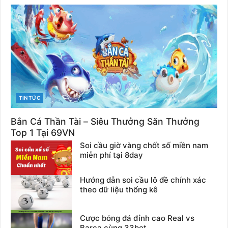
CATEGORIES
TIN TỨC
Bắn Cá Thần Tài – Siêu Thưởng Săn Thưởng
Top 1 Tại 69VN
Soi cầu giờ vàng chốt số miền nam
miễn phí tại 8day
Hướng dẫn soi cầu lô đề chính xác
theo dữ liệu thống kê
Cược bóng đá đỉnh cao Real vs
Barca cùng 33bet