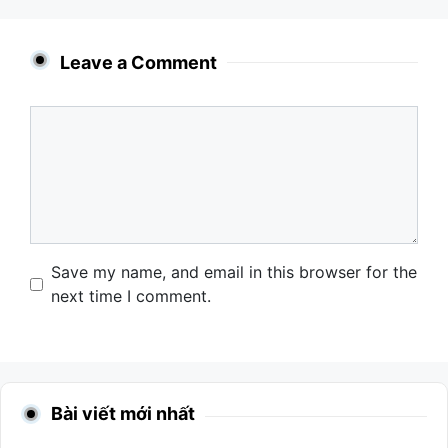
Leave a Comment
Comment
Name
Email
Website
Save my name, and email in this browser for the
next time I comment.
Bài viết mới nhất