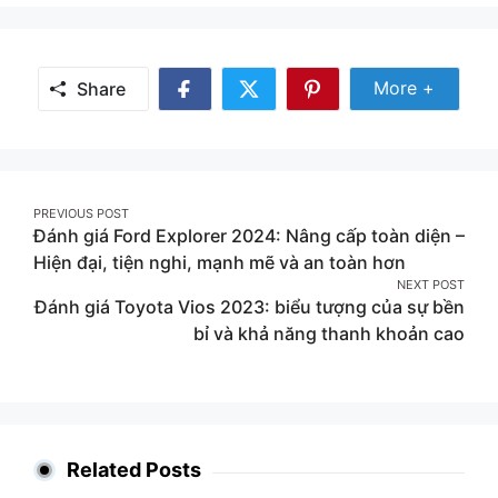
Share Mor
More +
Share
Share
Share
Share
on
on
on
Facebook
Twitter
Pinterest
Post
PREVIOUS POST
Đánh giá Ford Explorer 2024: Nâng cấp toàn diện –
navigation
Hiện đại, tiện nghi, mạnh mẽ và an toàn hơn
NEXT POST
Đánh giá Toyota Vios 2023: biểu tượng của sự bền
bỉ và khả năng thanh khoản cao
Related Posts