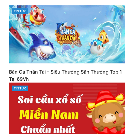
CATEGORIES
TIN TỨC
Bắn Cá Thần Tài – Siêu Thưởng Săn Thưởng Top 1
Tại 69VN
CATEGORIES
TIN TỨC