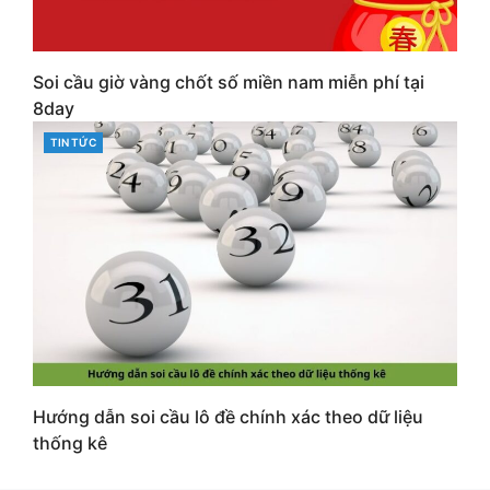
Soi cầu giờ vàng chốt số miền nam miễn phí tại
8day
CATEGORIES
TIN TỨC
Hướng dẫn soi cầu lô đề chính xác theo dữ liệu
thống kê