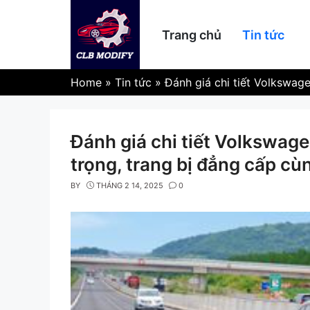
Skip
to
Trang chủ
Tin tức
content
Home
»
Tin tức
»
Đánh giá chi tiết Volkswage
Đánh giá chi tiết Volkswage
trọng, trang bị đẳng cấp cù
BY
THÁNG 2 14, 2025
0