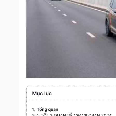
Mục lục
Tổng quan
1. TỔNG QUAN VỀ VW VILORAN 2024