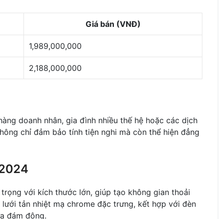
Giá bán (VNĐ)
1,989,000,000
2,188,000,000
àng doanh nhân, gia đình nhiều thế hệ hoặc các dịch
hông chỉ đảm bảo tính tiện nghi mà còn thể hiện đẳng
 2024
rọng với kích thước lớn, giúp tạo không gian thoải
lưới tản nhiệt mạ chrome đặc trưng, kết hợp với đèn
iữa đám đông.