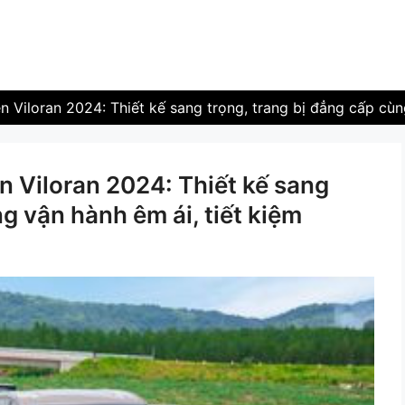
n Viloran 2024: Thiết kế sang trọng, trang bị đẳng cấp cùn
n Viloran 2024: Thiết kế sang
ng vận hành êm ái, tiết kiệm