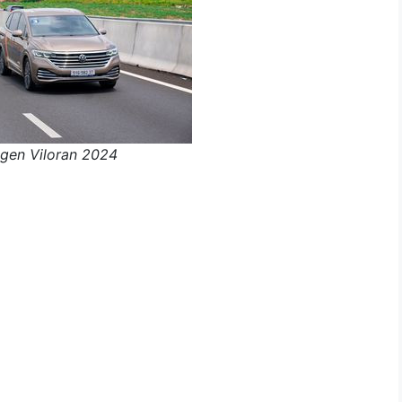
gen Viloran 2024