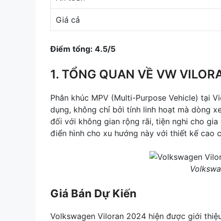
Giá cả
Điểm tổng: 4.5/5
1. TỔNG QUAN VỀ VW VILOR
Phân khúc MPV (Multi-Purpose Vehicle) tại V
dụng, không chỉ bởi tính linh hoạt mà dòng x
đối với không gian rộng rãi, tiện nghi cho gi
điển hình cho xu hướng này với thiết kế cao c
Volkswa
Giá Bán Dự Kiến
Volkswagen Viloran 2024 hiện được giới thiệu 