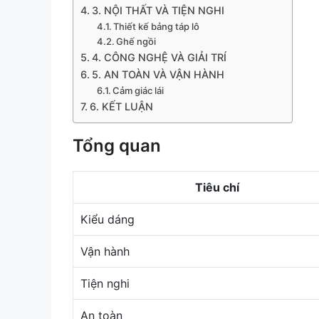
3. NỘI THẤT VÀ TIỆN NGHI
Thiết kế bảng táp lô
Ghế ngồi
4. CÔNG NGHỆ VÀ GIẢI TRÍ
5. AN TOÀN VÀ VẬN HÀNH
Cảm giác lái
6. KẾT LUẬN
Tổng quan
Tiêu chí
Kiểu dáng
Vận hành
Tiện nghi
An toàn