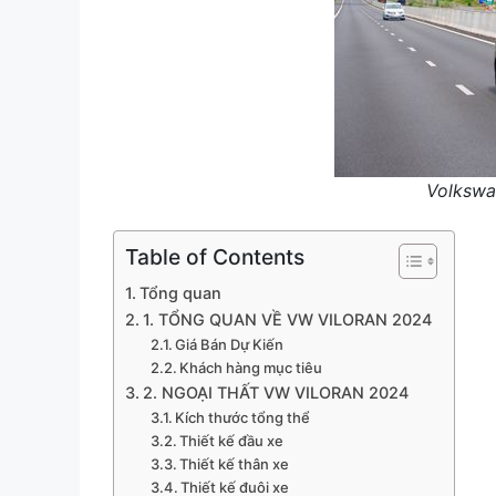
Volkswa
Table of Contents
Tổng quan
1. TỔNG QUAN VỀ VW VILORAN 2024
Giá Bán Dự Kiến
Khách hàng mục tiêu
2. NGOẠI THẤT VW VILORAN 2024
Kích thước tổng thể
Thiết kế đầu xe
Thiết kế thân xe
Thiết kế đuôi xe