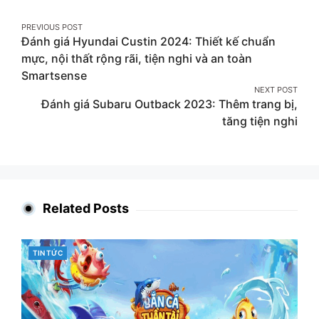
Post
PREVIOUS POST
Đánh giá Hyundai Custin 2024: Thiết kế chuẩn
navigation
mực, nội thất rộng rãi, tiện nghi và an toàn
Smartsense
NEXT POST
Đánh giá Subaru Outback 2023: Thêm trang bị,
tăng tiện nghi
Related Posts
CATEGORIES
TIN TỨC