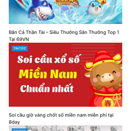
Bắn Cá Thần Tài – Siêu Thưởng Săn Thưởng Top 1
Tại 69VN
CATEGORIES
TIN TỨC
Soi cầu giờ vàng chốt số miền nam miễn phí tại
8day
CATEGORIES
TIN TỨC