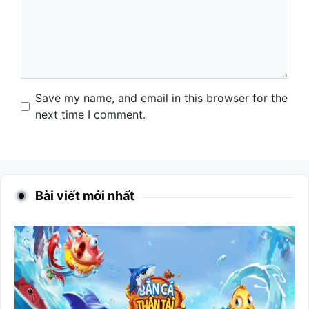
Name
Email
Website
Save my name, and email in this browser for the
next time I comment.
Bài viết mới nhất