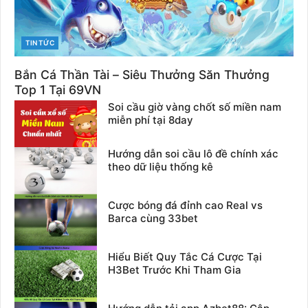
CATEGORIES
TIN TỨC
Bắn Cá Thần Tài – Siêu Thưởng Săn Thưởng
Top 1 Tại 69VN
Soi cầu giờ vàng chốt số miền nam
miễn phí tại 8day
Hướng dẫn soi cầu lô đề chính xác
theo dữ liệu thống kê
Cược bóng đá đỉnh cao Real vs
Barca cùng 33bet
Hiểu Biết Quy Tắc Cá Cược Tại
H3Bet Trước Khi Tham Gia