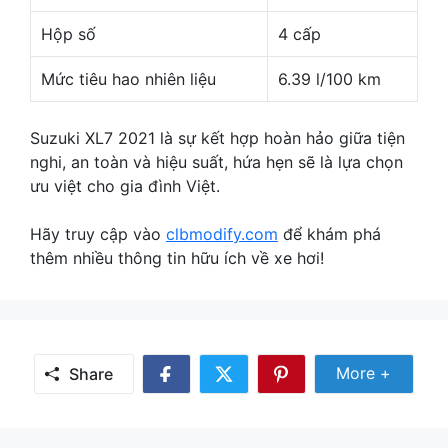
Hộp số
4 cấp
Mức tiêu hao nhiên liệu
6.39 l/100 km
Suzuki XL7 2021 là sự kết hợp hoàn hảo giữa tiện
nghi, an toàn và hiệu suất, hứa hẹn sẽ là lựa chọn
ưu việt cho gia đình Việt.
Hãy truy cập vào
clbmodify.com
để khám phá
thêm nhiều thông tin hữu ích về xe hơi!
Share Mor
More +
Share
Share
Share
Share
on
on
on
Facebook
Twitter
Pinterest