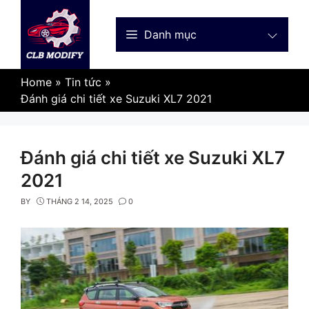
Skip
to
Danh mục
content
Home
»
Tin tức
»
Đánh giá chi tiết xe Suzuki XL7 2021
Đánh giá chi tiết xe Suzuki XL7
2021
BY
THÁNG 2 14, 2025
0