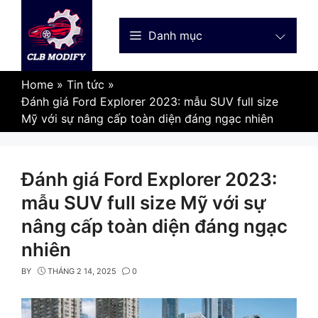
Skip
to
Danh mục
content
Home
»
Tin tức
»
Đánh giá Ford Explorer 2023: mẫu SUV full size
Mỹ với sự nâng cấp toàn diện đáng ngạc nhiên
Đánh giá Ford Explorer 2023:
mẫu SUV full size Mỹ với sự
nâng cấp toàn diện đáng ngạc
nhiên
BY
THÁNG 2 14, 2025
0