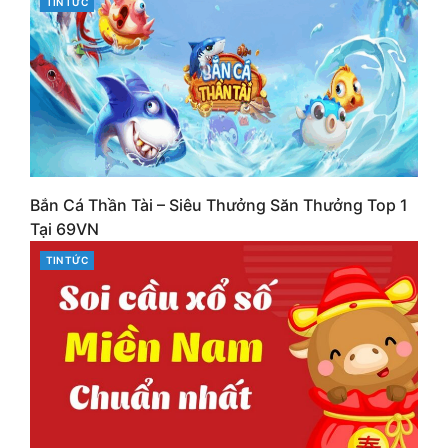
TIN TỨC
Bắn Cá Thần Tài – Siêu Thưởng Săn Thưởng Top 1
Tại 69VN
CATEGORIES
TIN TỨC