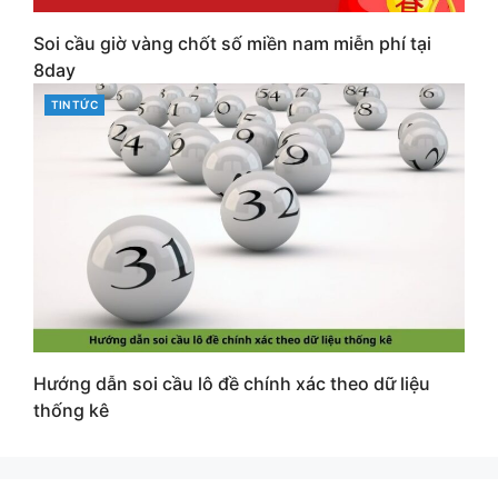
Soi cầu giờ vàng chốt số miền nam miễn phí tại
8day
CATEGORIES
TIN TỨC
Hướng dẫn soi cầu lô đề chính xác theo dữ liệu
thống kê