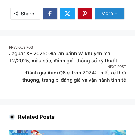
Share Mor
More +
Share
Share
Share
Share
on
on
on
Facebook
Twitter
Pinterest
Post
PREVIOUS POST
Jaguar XF 2025: Giá lăn bánh và khuyến mãi
navigation
T2/2025, màu sắc, đánh giá, thông số kỹ thuật
NEXT POST
Đánh giá Audi Q8 e-tron 2024: Thiết kế thời
thượng, trang bị đáng giá và vận hành tinh tế
Related Posts
CATEGORIES