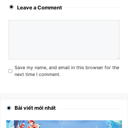
Leave a Comment
Comment
Name
Email
Website
Save my name, and email in this browser for the
next time I comment.
Bài viết mới nhất