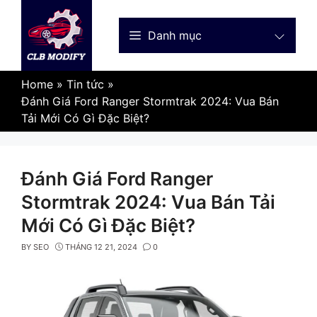
Skip
to
Danh mục
content
Home
»
Tin tức
»
Đánh Giá Ford Ranger Stormtrak 2024: Vua Bán
Tải Mới Có Gì Đặc Biệt?
Đánh Giá Ford Ranger
Stormtrak 2024: Vua Bán Tải
Mới Có Gì Đặc Biệt?
BY
SEO
THÁNG 12 21, 2024
0