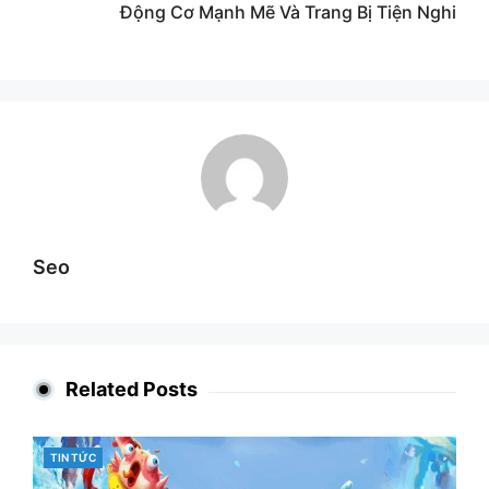
Động Cơ Mạnh Mẽ Và Trang Bị Tiện Nghi
Seo
Related Posts
CATEGORIES
TIN TỨC