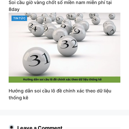
Soi cầu giờ vàng chốt số miền nam miễn phí tại
8day
CATEGORIES
TIN TỨC
Hướng dẫn soi cầu lô đề chính xác theo dữ liệu
thống kê
Leave a Comment