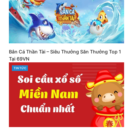
Bắn Cá Thần Tài – Siêu Thưởng Săn Thưởng Top 1
Tại 69VN
CATEGORIES
TIN TỨC