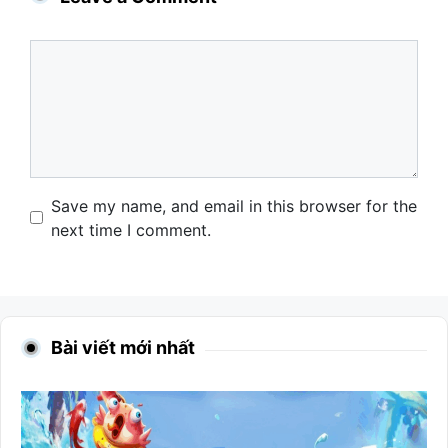
Comment
Name
Email
Website
Save my name, and email in this browser for the
next time I comment.
Bài viết mới nhất