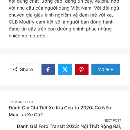
nội dung chất lượng cao, đáng tin cậy, và phù hợp
với nhu cầu của người dùng Việt Nam. Với đội ngũ
chuyên gia giàu kinh nghiệm và đam mê với xe,
CLB Modify cam kết sẽ là người bạn đồng hành
đáng tin cậy trên con đường chinh phục những
chiếc xe mơ ước.
Share Mor
More +
Share
Share
Share
Share
on
on
on
Facebook
Twitter
Pinterest
Post
PREVIOUS POST
Đánh Giá Chi Tiết Xe Kia Cerato 2020: Có Nên
navigation
Mua Lại Xe Cũ?
NEXT POST
Đánh Giá Ford Transit 2023: Nội Thất Rộng Rãi,