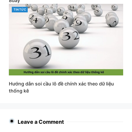
8day
CATEGORIES
TIN TỨC
Hướng dẫn soi cầu lô đề chính xác theo dữ liệu
thống kê
Leave a Comment