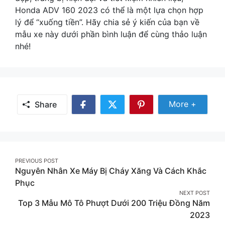
Honda ADV 160 2023 có thể là một lựa chọn hợp
lý để “xuống tiền”. Hãy chia sẻ ý kiến của bạn về
mẫu xe này dưới phần bình luận để cùng thảo luận
nhé!
Share Mor
More +
Share
Share
Share
Share
on
on
on
Facebook
Twitter
Pinterest
Post
PREVIOUS POST
Nguyên Nhân Xe Máy Bị Cháy Xăng Và Cách Khắc
navigation
Phục
NEXT POST
Top 3 Mẫu Mô Tô Phượt Dưới 200 Triệu Đồng Năm
2023