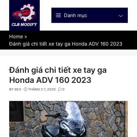
Skip
to
Danh mục
content
Home
»
Đánh giá chi tiết xe tay ga Honda ADV 160 2023
Đánh giá chi tiết xe tay ga
Honda ADV 160 2023
BY
SEO
THÁNG 3 7, 2025
0