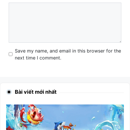
Comment
Name
Email
Website
Save my name, and email in this browser for the
next time I comment.
Bài viết mới nhất