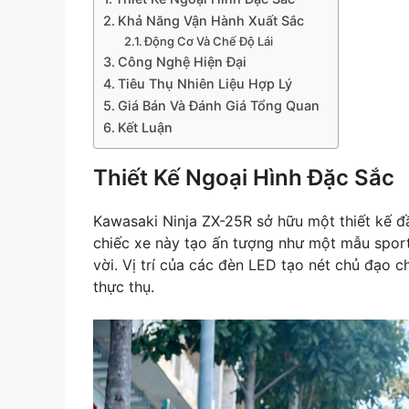
Khả Năng Vận Hành Xuất Sắc
Động Cơ Và Chế Độ Lái
Công Nghệ Hiện Đại
Tiêu Thụ Nhiên Liệu Hợp Lý
Giá Bán Và Đánh Giá Tổng Quan
Kết Luận
Thiết Kế Ngoại Hình Đặc Sắc
Kawasaki Ninja ZX-25R sở hữu một thiết kế đầ
chiếc xe này tạo ấn tượng như một mẫu sportb
vời. Vị trí của các đèn LED tạo nét chủ đạo c
thực thụ.