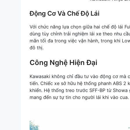
Động Cơ Và Chế Độ Lái
Với chức năng lựa chọn giữa hai chế độ lái 
dùng tùy chỉnh trải nghiệm lái xe theo nhu c
mãn tối đa trong việc vận hành, trong khi Lo
đô thị.
Công Nghệ Hiện Đại
Kawasaki không chỉ đầu tư vào động cơ mà cò
tiến. Chiếc xe sở hữu hệ thống phanh ABS 2 k
khiển. Hệ thống treo trước SFF-BP từ Showa 
mang đến sự tự tin cho người lái khi vào cua.