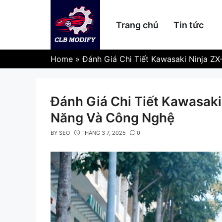
Skip
to
Trang chủ
Tin tức
content
Home
»
Đánh Giá Chi Tiết Kawasaki Ninja ZX
Đánh Giá Chi Tiết Kawasaki 
Năng Và Công Nghệ
BY
SEO
THÁNG 3 7, 2025
0