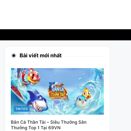
Bài viết mới nhất
CATEGORIES
TIN TỨC
Bắn Cá Thần Tài – Siêu Thưởng Săn
Thưởng Top 1 Tại 69VN