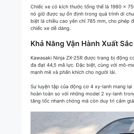
Chiếc xe có kích thước tổng thể là 1980 x 75
nó giữ được sự ổn định trong quá trình di ch
biệt là chiều cao yên chỉ 785 mm, cho phép 
chiếc xe dễ dàng.
Khả Năng Vận Hành Xuất Sắc
Kawasaki Ninja ZX-25R được trang bị động cơ
đa đạt 44,5 mã lực. Đặc biệt, cùng với mô-me
mạnh mẽ và phấn khích cho người lái.
Sự luyện tập của động cơ 4 xy-lanh mang lại
hoàn toàn so với những model 2 xy-lanh tron
tăng tốc nhanh chóng mà còn duy trì cảm giác