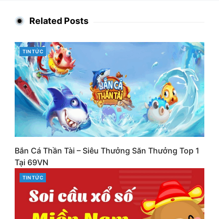
Related Posts
CATEGORIES
TIN TỨC
Bắn Cá Thần Tài – Siêu Thưởng Săn Thưởng Top 1
Tại 69VN
CATEGORIES
TIN TỨC