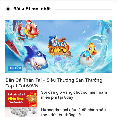
Bài viết mới nhất
CATEGORIES
TIN TỨC
Bắn Cá Thần Tài – Siêu Thưởng Săn Thưởng
Top 1 Tại 69VN
Soi cầu giờ vàng chốt số miền nam
miễn phí tại 8day
Hướng dẫn soi cầu lô đề chính xác
theo dữ liệu thống kê