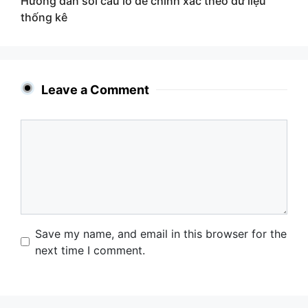
Hướng dẫn soi cầu lô đề chính xác theo dữ liệu
thống kê
Leave a Comment
Comment
Name
Email
Website
Save my name, and email in this browser for the
next time I comment.