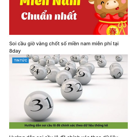
Soi cầu giờ vàng chốt số miền nam miễn phí tại
8day
CATEGORIES
TIN TỨC