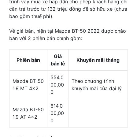
trình vay mua xe hấp dẫn cho phép khách hàng chỉ
cần trả trước từ 132 triệu đồng để sở hữu xe (chưa
bao gồm thuế phí).
Về giá bán, hiện tại Mazda BT-50 2022 được chào
bán với 2 phiên bản chính gồm:
Giá
Phiên bản
Khuyến mãi tháng
bán lẻ
554,0
Mazda BT-50
Theo chương trình
00,00
1.9 MT 4×2
khuyến mãi của đại lý
0
614,0
Mazda BT-50
00,00
1.9 AT 4×2
0