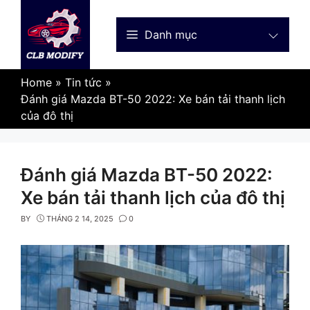
Skip
to
Danh mục
content
Home
»
Tin tức
»
Đánh giá Mazda BT-50 2022: Xe bán tải thanh lịch
của đô thị
Đánh giá Mazda BT-50 2022:
Xe bán tải thanh lịch của đô thị
BY
THÁNG 2 14, 2025
0