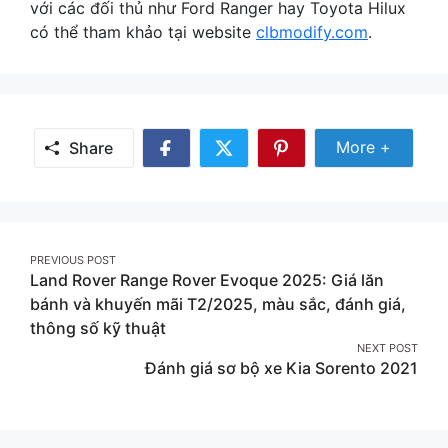
với các đối thủ như Ford Ranger hay Toyota Hilux
có thể tham khảo tại website
clbmodify.com
.
Share Mor
More +
Share
Share
Share
Share
on
on
on
Facebook
Twitter
Pinterest
Post
PREVIOUS POST
Land Rover Range Rover Evoque 2025: Giá lăn
navigation
bánh và khuyến mãi T2/2025, màu sắc, đánh giá,
thông số kỹ thuật
NEXT POST
Đánh giá sơ bộ xe Kia Sorento 2021