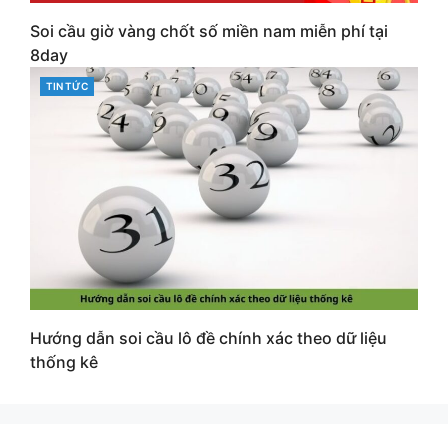
Soi cầu giờ vàng chốt số miền nam miễn phí tại
8day
CATEGORIES
TIN TỨC
Hướng dẫn soi cầu lô đề chính xác theo dữ liệu
thống kê