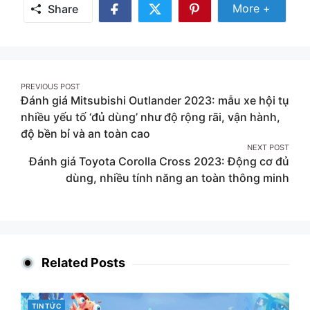
Share Mor
More +
Share
Share
Share
Share
on
on
on
Facebook
Twitter
Pinterest
Post
PREVIOUS POST
Đánh giá Mitsubishi Outlander 2023: mẫu xe hội tụ
navigation
nhiều yếu tố ‘đủ dùng’ như độ rộng rãi, vận hành,
độ bền bỉ và an toàn cao
NEXT POST
Đánh giá Toyota Corolla Cross 2023: Động cơ đủ
dùng, nhiều tính năng an toàn thông minh
Related Posts
CATEGORIES
TIN TỨC