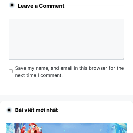
Leave a Comment
Comment
Name
Email
Website
Save my name, and email in this browser for the
next time I comment.
Bài viết mới nhất