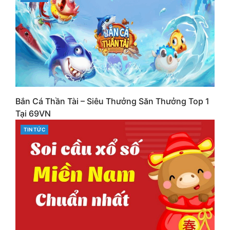
Bắn Cá Thần Tài – Siêu Thưởng Săn Thưởng Top 1
Tại 69VN
CATEGORIES
TIN TỨC