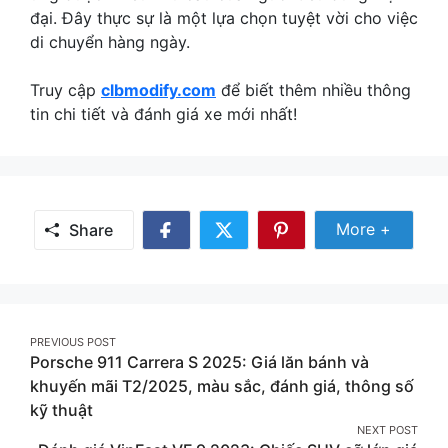
đại. Đây thực sự là một lựa chọn tuyệt vời cho việc
di chuyển hàng ngày.
Truy cập
clbmodify.com
để biết thêm nhiều thông
tin chi tiết và đánh giá xe mới nhất!
Share Mor
More +
Share
Share
Share
Share
on
on
on
Facebook
Twitter
Pinterest
Post
PREVIOUS POST
Porsche 911 Carrera S 2025: Giá lăn bánh và
navigation
khuyến mãi T2/2025, màu sắc, đánh giá, thông số
kỹ thuật
NEXT POST