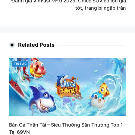
Đánh giá VinFast VF 9 2023: Chiếc SUV cỡ lớn giá
tốt, trang bị ngập tràn
Related Posts
CATEGORIES
TIN TỨC
Bắn Cá Thần Tài – Siêu Thưởng Săn Thưởng Top 1
Tại 69VN