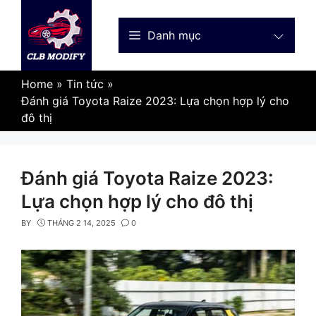
Skip
to
Danh mục
content
Home
»
Tin tức
»
Đánh giá Toyota Raize 2023: Lựa chọn hợp lý cho
đô thị
Đánh giá Toyota Raize 2023:
Lựa chọn hợp lý cho đô thị
BY
THÁNG 2 14, 2025
0