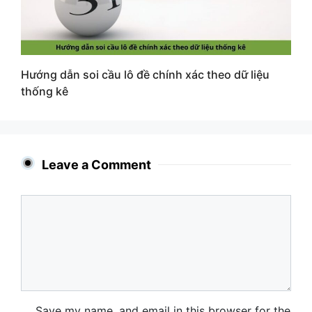
Hướng dẫn soi cầu lô đề chính xác theo dữ liệu
thống kê
Leave a Comment
Comment
Name
Email
Website
Save my name, and email in this browser for the