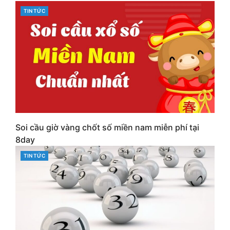
CATEGORIES
TIN TỨC
Soi cầu giờ vàng chốt số miền nam miễn phí tại
8day
CATEGORIES
TIN TỨC