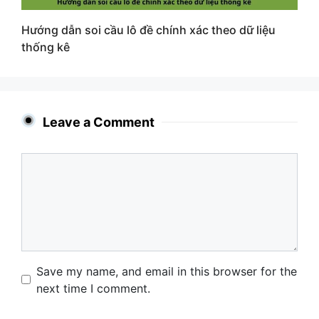
Hướng dẫn soi cầu lô đề chính xác theo dữ liệu
thống kê
Leave a Comment
Comment
Name
Email
Website
Save my name, and email in this browser for the
next time I comment.