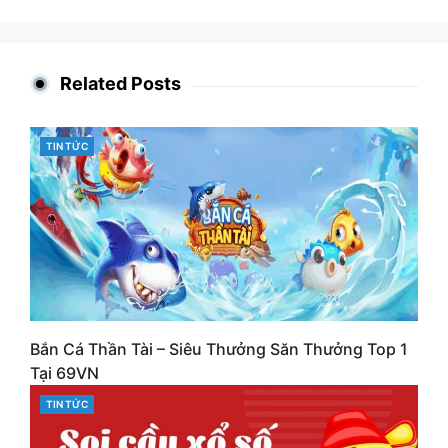
Related Posts
CATEGORIES
TIN TỨC
Bắn Cá Thần Tài – Siêu Thưởng Săn Thưởng Top 1
Tại 69VN
CATEGORIES
TIN TỨC