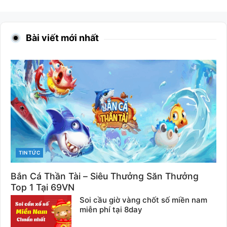
Bài viết mới nhất
CATEGORIES
TIN TỨC
Bắn Cá Thần Tài – Siêu Thưởng Săn Thưởng
Top 1 Tại 69VN
Soi cầu giờ vàng chốt số miền nam
miễn phí tại 8day