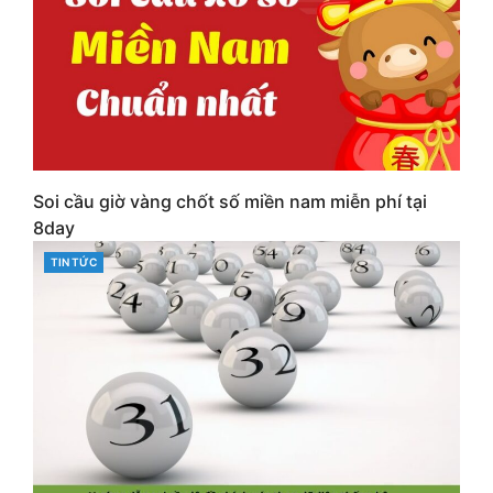
Soi cầu giờ vàng chốt số miền nam miễn phí tại
8day
CATEGORIES
TIN TỨC