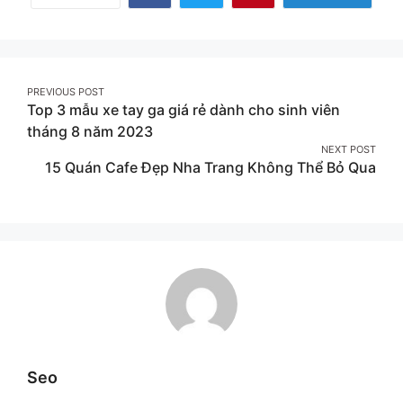
Share
Share
Share
on
on
on
Facebook
Twitter
Pinterest
Post
PREVIOUS POST
Top 3 mẫu xe tay ga giá rẻ dành cho sinh viên
navigation
tháng 8 năm 2023
NEXT POST
15 Quán Cafe Đẹp Nha Trang Không Thể Bỏ Qua
Seo