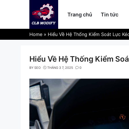
Skip
to
Trang chủ
Tin tức
content
Home
»
Hiểu Về Hệ Thống Kiểm Soát Lực Ké
Hiểu Về Hệ Thống Kiểm Soá
BY
SEO
THÁNG 3 7, 2025
0