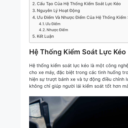
Cấu Tạo Của Hệ Thống Kiểm Soát Lực Kéo
Nguyên Lý Hoạt Động
Ưu Điểm Và Nhược Điểm Của Hệ Thống Kiểm 
Ưu Điểm
Nhược Điểm
Kết Luận
Hệ Thống Kiểm Soát Lực Kéo 
Hệ thống kiểm soát lực kéo là một công ngh
cho xe máy, đặc biệt trong các tình huống tr
hiện sự trượt bánh xe và tự động điều chỉnh 
không chỉ giúp người lái kiểm soát tốt hơn m