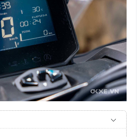
Expand
/
Collapse