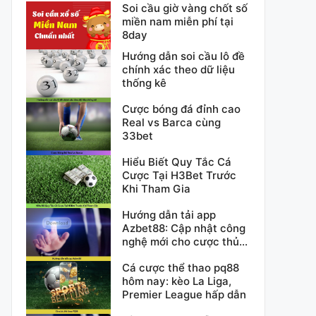
Soi cầu giờ vàng chốt số
miền nam miễn phí tại
8day
Hướng dẫn soi cầu lô đề
chính xác theo dữ liệu
thống kê
Cược bóng đá đỉnh cao
Real vs Barca cùng
33bet
Hiểu Biết Quy Tắc Cá
Cược Tại H3Bet Trước
Khi Tham Gia
Hướng dẫn tải app
Azbet88: Cập nhật công
nghệ mới cho cược thủ
2025
Cá cược thể thao pq88
hôm nay: kèo La Liga,
Premier League hấp dẫn