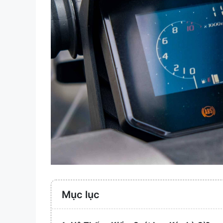
Mục lục