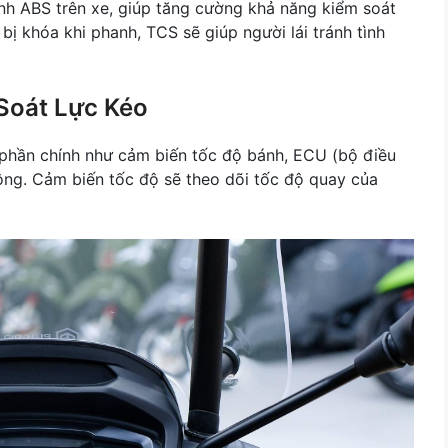
h ABS trên xe, giúp tăng cường khả năng kiểm soát
bị khóa khi phanh, TCS sẽ giúp người lái tránh tình
Soát Lực Kéo
phần chính như cảm biến tốc độ bánh, ECU (bộ điều
động. Cảm biến tốc độ sẽ theo dõi tốc độ quay của