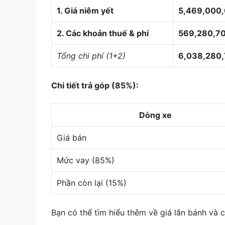
1. Giá niêm yết
5,469,000
2. Các khoản thuế & phí
569,280,7
Tổng chi phí (1+2)
6,038,280
Chi tiết trả góp (85%):
Dòng xe
Giá bán
Mức vay (85%)
Phần còn lại (15%)
Bạn có thể tìm hiểu thêm về giá lăn bánh và c