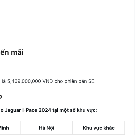
yến mãi
24 là 5,469,000,000 VNĐ cho phiên bản SE.
p
cho Jaguar I-Pace 2024 tại một số khu vực:
Minh
Hà Nội
Khu vực khác