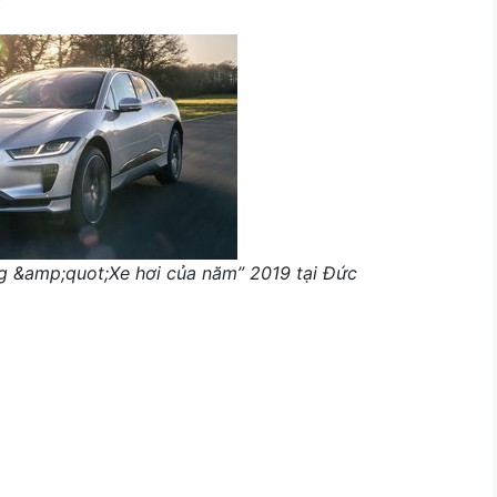
ng &amp;quot;Xe hơi của năm” 2019 tại Đức