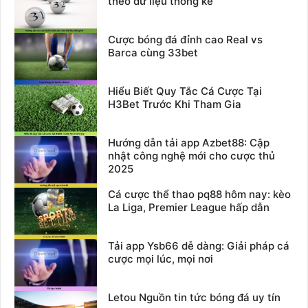
theo dữ liệu thống kê
Cược bóng đá đỉnh cao Real vs
Barca cùng 33bet
Hiểu Biết Quy Tắc Cá Cược Tại
H3Bet Trước Khi Tham Gia
Hướng dẫn tải app Azbet88: Cập
nhật công nghệ mới cho cược thủ
2025
Cá cược thể thao pq88 hôm nay: kèo
La Liga, Premier League hấp dẫn
Tải app Ysb66 dễ dàng: Giải pháp cá
cược mọi lúc, mọi nơi
Letou Nguồn tin tức bóng đá uy tín