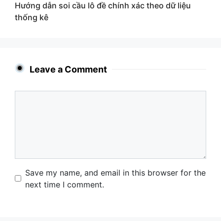
Hướng dẫn soi cầu lô đề chính xác theo dữ liệu
thống kê
Leave a Comment
Comment
Name
Email
Website
Save my name, and email in this browser for the
next time I comment.