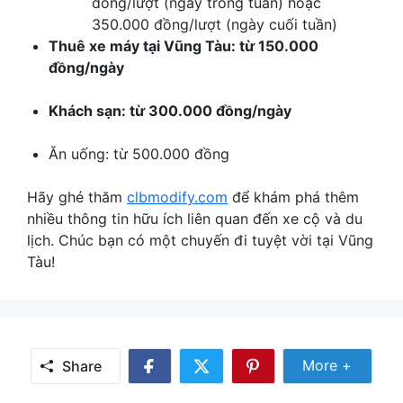
đồng/lượt (ngày trong tuần) hoặc
350.000 đồng/lượt (ngày cuối tuần)
Thuê xe máy tại Vũng Tàu: từ 150.000
đồng/ngày
Khách sạn: từ 300.000 đồng/ngày
Ăn uống: từ 500.000 đồng
Hãy ghé thăm
clbmodify.com
để khám phá thêm
nhiều thông tin hữu ích liên quan đến xe cộ và du
lịch. Chúc bạn có một chuyến đi tuyệt vời tại Vũng
Tàu!
Share Mor
More +
Share
Share
Share
Share
on
on
on