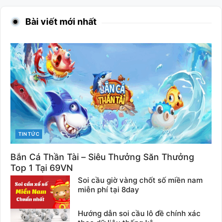
Bài viết mới nhất
CATEGORIES
TIN TỨC
Bắn Cá Thần Tài – Siêu Thưởng Săn Thưởng
Top 1 Tại 69VN
Soi cầu giờ vàng chốt số miền nam
miễn phí tại 8day
Hướng dẫn soi cầu lô đề chính xác