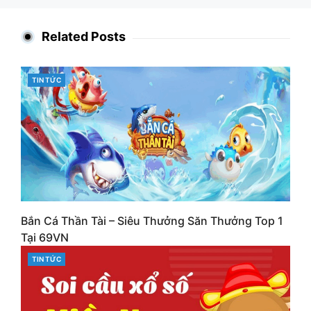
Related Posts
CATEGORIES
TIN TỨC
Bắn Cá Thần Tài – Siêu Thưởng Săn Thưởng Top 1
Tại 69VN
CATEGORIES
TIN TỨC