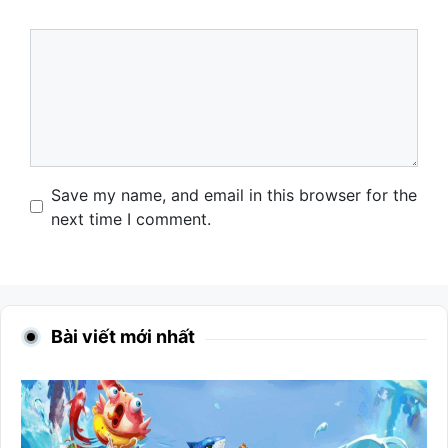
Comment
Name
Email
Website
Save my name, and email in this browser for the
next time I comment.
Bài viết mới nhất