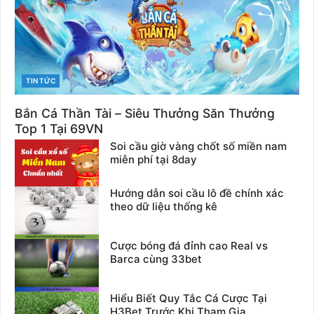
CATEGORIES
TIN TỨC
Bắn Cá Thần Tài – Siêu Thưởng Săn Thưởng
Top 1 Tại 69VN
Soi cầu giờ vàng chốt số miền nam
miễn phí tại 8day
Hướng dẫn soi cầu lô đề chính xác
theo dữ liệu thống kê
Cược bóng đá đỉnh cao Real vs
Barca cùng 33bet
Hiểu Biết Quy Tắc Cá Cược Tại
H3Bet Trước Khi Tham Gia