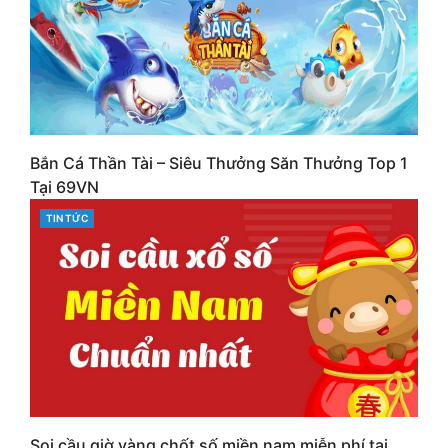
Bắn Cá Thần Tài – Siêu Thưởng Săn Thưởng Top 1
Tại 69VN
CATEGORIES
TIN TỨC
Soi cầu giờ vàng chốt số miền nam miễn phí tại