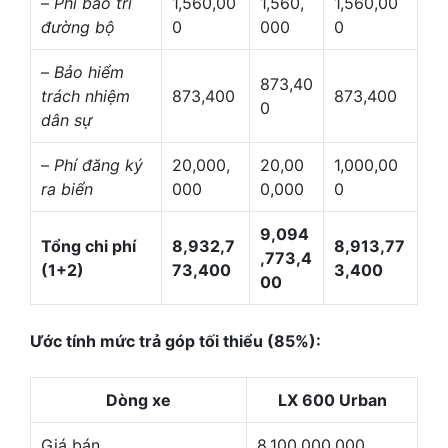
–
Phí bảo trì
1,560,00
1,560,
1,560,00
đường bộ
0
000
0
–
Bảo hiểm
873,40
trách nhiệm
873,400
873,400
0
dân sự
–
Phí đăng ký
20,000,
20,00
1,000,00
ra biển
000
0,000
0
9,094
Tổng chi phí
8,932,7
8,913,77
,773,4
(1+2)
73,400
3,400
00
Ước tính mức trả góp tối thiểu (85%):
Dòng xe
LX 600 Urban
Giá bán
8,100,000,000