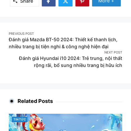
Share Mor
More +
Share
Share
Share
Share
on
on
on
Facebook
Twitter
Pinterest
Post
PREVIOUS POST
Đánh giá Mazda BT-50 2024: Thiết kế thanh lịch,
navigation
nhiều trang bị tiện nghi & công nghệ hiện đại
NEXT POST
Đánh giá Hyundai i10 2024: Trẻ trung, nội thất
rộng rãi, bổ sung nhiều trang bị hữu ích
Related Posts
CATEGORIES
TIN TỨC