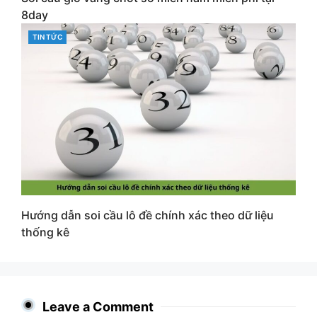
8day
CATEGORIES
TIN TỨC
Hướng dẫn soi cầu lô đề chính xác theo dữ liệu
thống kê
Leave a Comment