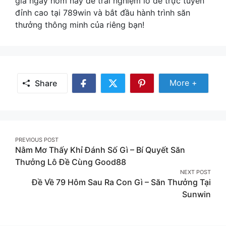
gia ngay hôm nay để trải nghiệm lô đề trực tuyến
đỉnh cao tại 789win và bắt đầu hành trình săn
thưởng thông minh của riêng bạn!
Share Mor
More +
Share
Share
Share
Share
on
on
on
Facebook
Twitter
Pinterest
Post
PREVIOUS POST
Nằm Mơ Thấy Khỉ Đánh Số Gì – Bí Quyết Săn
navigation
Thưởng Lô Đề Cùng Good88
NEXT POST
Đề Về 79 Hôm Sau Ra Con Gì – Săn Thưởng Tại
Sunwin