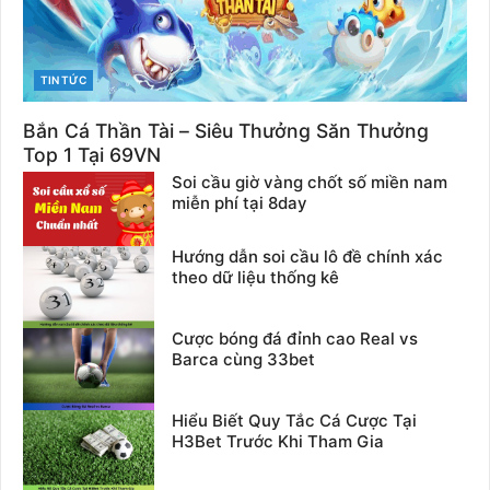
CATEGORIES
TIN TỨC
Bắn Cá Thần Tài – Siêu Thưởng Săn Thưởng
Top 1 Tại 69VN
Soi cầu giờ vàng chốt số miền nam
miễn phí tại 8day
Hướng dẫn soi cầu lô đề chính xác
theo dữ liệu thống kê
Cược bóng đá đỉnh cao Real vs
Barca cùng 33bet
Hiểu Biết Quy Tắc Cá Cược Tại
H3Bet Trước Khi Tham Gia