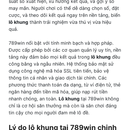
suất số xuất hiện, xu hướng kết quả, và gợi ý số
may mắn. Người chơi có thể dễ dàng chọn số, đặt
cược, và theo dõi kết quả ngay trên nền tảng, biến
lô khung
thành trải nghiệm vừa thú vị vừa hiệu
quả.
789win nổi bật với tính minh bạch và hợp pháp.
Được cấp phép bởi các cơ quan quản lý uy tín, nền
tảng này đảm bảo mọi kết quả trong
lô khung
đều
công bằng và ngẫu nhiên. Hệ thống bảo mật sử
dụng công nghệ mã hóa SSL tiên tiến, bảo vệ
thông tin cá nhân và giao dịch tài chính. Các
phương thức thanh toán đa dạng, từ ví điện tử, thẻ
ngân hàng đến tiền mã hóa, giúp nạp rút tiền
nhanh chóng, an toàn.
Lô khung
tại 789win không
chỉ là cơ hội săn thưởng mà còn là sân chơi đáng
tin cậy cho mọi người đam mê lô đề.
Lý do lô khung tại 789win chinh