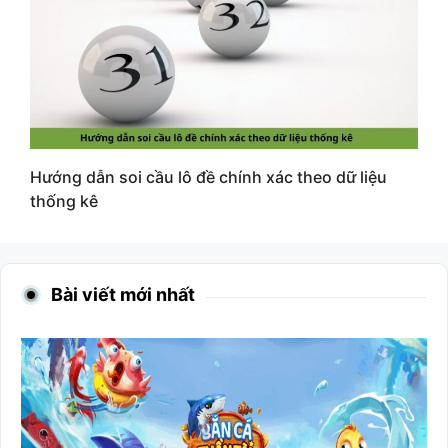
Hướng dẫn soi cầu lô đề chính xác theo dữ liệu
thống kê
Bài viết mới nhất