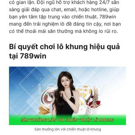
có gian lận. Đội ngũ hỗ trợ khách hàng 24/7 sẵn
sàng giải đáp qua chat, email, hoặc hotline, giúp
bạn yên tâm tập trung vào chiến thuật. 789win
mang đến trải nghiệm lô đề đáng tin cậy, nơi bạn
có thể thoải mái săn thưởng mà không lo rủi ro.
Bí quyết chơi lô khung hiệu quả
tại 789win
Săn thưởng lớn với chiến thuật lô khung