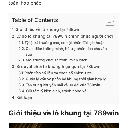
toàn, hợp pháp.
Table of Contents
Giới thiệu về lô khung tại 789win
Lý do lô khung tại 789win chinh phục người chơi
Tỷ lệ trả thưởng cao, cơ hội nhân đôi lợi nhuận
Giao diện thông minh, hỗ trợ phân tích chuyên
sâu
Môi trường chơi an toàn, minh bạch
Bí quyết chơi lô khung hiệu quả tại 789win
Phân tích số liệu và chọn số chiến lược
Quản lý vốn và phân bổ khung thời gian hợp lý
Tận dụng khuyến mãi và ưu đãi của 789win
Giữ tâm lý kiên định, tránh nóng vội
Kết luận
Giới thiệu về lô khung tại 789win