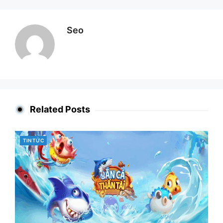
Seo
Related Posts
CATEGORIES
TIN TỨC