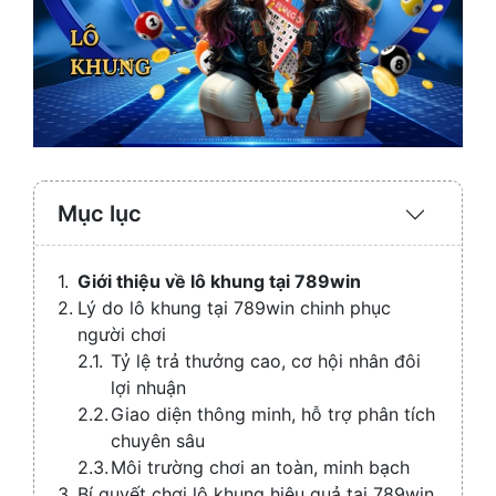
Mục lục
Expand
/
Collaps
Giới thiệu về lô khung tại 789win
Lý do lô khung tại 789win chinh phục
người chơi
Tỷ lệ trả thưởng cao, cơ hội nhân đôi
lợi nhuận
Giao diện thông minh, hỗ trợ phân tích
chuyên sâu
Môi trường chơi an toàn, minh bạch
Bí quyết chơi lô khung hiệu quả tại 789win