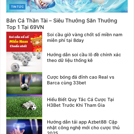
CATEGORIES
TIN TỨC
Bắn Cá Thần Tài – Siêu Thưởng Săn Thưởng
Top 1 Tại 69VN
Soi cầu giờ vàng chốt số miền nam
miễn phí tại 8day
Hướng dẫn soi cầu lô đề chính xác
theo dữ liệu thống kê
Cược bóng đá đỉnh cao Real vs
Barca cùng 33bet
Hiểu Biết Quy Tắc Cá Cược Tại
H3Bet Trước Khi Tham Gia
Hướng dẫn tải app Azbet88: Cập
nhật công nghệ mới cho cược thủ
2025