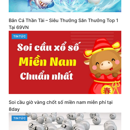
Bắn Cá Thần Tài – Siêu Thưởng Săn Thưởng Top 1
Tại 69VN
CATEGORIES
TIN TỨC
Soi cầu giờ vàng chốt số miền nam miễn phí tại
8day
CATEGORIES
TIN TỨC