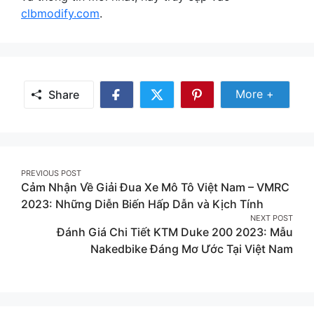
clbmodify.com
.
Share Mor
More +
Share
Share
Share
Share
on
on
on
Facebook
Twitter
Pinterest
Post
PREVIOUS POST
Cảm Nhận Về Giải Đua Xe Mô Tô Việt Nam – VMRC
navigation
2023: Những Diễn Biến Hấp Dẫn và Kịch Tính
NEXT POST
Đánh Giá Chi Tiết KTM Duke 200 2023: Mẫu
Nakedbike Đáng Mơ Ước Tại Việt Nam