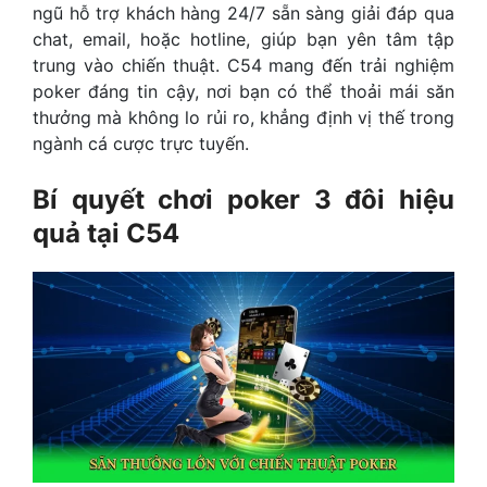
ngũ hỗ trợ khách hàng 24/7 sẵn sàng giải đáp qua
chat, email, hoặc hotline, giúp bạn yên tâm tập
trung vào chiến thuật. C54 mang đến trải nghiệm
poker đáng tin cậy, nơi bạn có thể thoải mái săn
thưởng mà không lo rủi ro, khẳng định vị thế trong
ngành cá cược trực tuyến.
Bí quyết chơi poker 3 đôi hiệu
quả tại C54