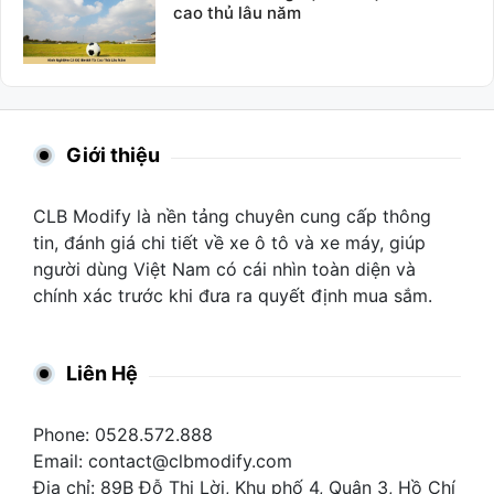
cao thủ lâu năm
Giới thiệu
CLB Modify là nền tảng chuyên cung cấp thông
tin, đánh giá chi tiết về xe ô tô và xe máy, giúp
người dùng Việt Nam có cái nhìn toàn diện và
chính xác trước khi đưa ra quyết định mua sắm.
Liên Hệ
Phone: 0528.572.888
Email:
contact@clbmodify.com
Địa chỉ: 89B Đỗ Thị Lời, Khu phố 4, Quận 3, Hồ Chí