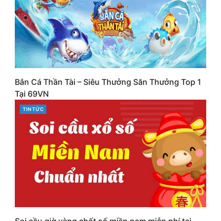
Bắn Cá Thần Tài – Siêu Thưởng Săn Thưởng Top 1
Tại 69VN
CATEGORIES
TIN TỨC
Soi cầu giờ vàng chốt số miền nam miễn phí tại