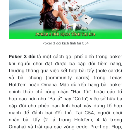
Poker 3 đôi kịch tính tại C54
Poker 3 đôi
là một cách gọi phổ biến trong poker
khi người chơi đạt được ba cặp đôi tiềm năng,
thường thông qua việc kết hợp bài tẩy (hole cards)
và bài chung (community cards) trong Texas
Hold’em hoặc Omaha. Mặc dù xếp hạng bài poker
chính thức chỉ công nhận “Hai đôi” hoặc các tổ
hợp cao hơn như “Ba lá” hay “Cù lũ”, việc sở hữu ba
cặp đôi cho phép bạn linh hoạt xây dựng tổ hợp
mạnh để đánh bại đối thủ. Tại C54, người chơi
nhận bài tẩy (2 lá trong Hold’em, 4 lá trong
Omaha) và trải qua các vòng cược: Pre-flop, Flop,