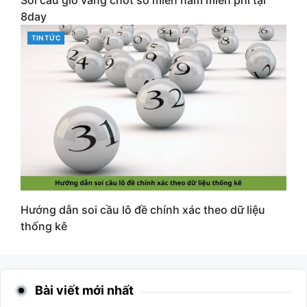
8day
CATEGORIES
TIN TỨC
Hướng dẫn soi cầu lô đề chính xác theo dữ liệu
thống kê
Bài viết mới nhất