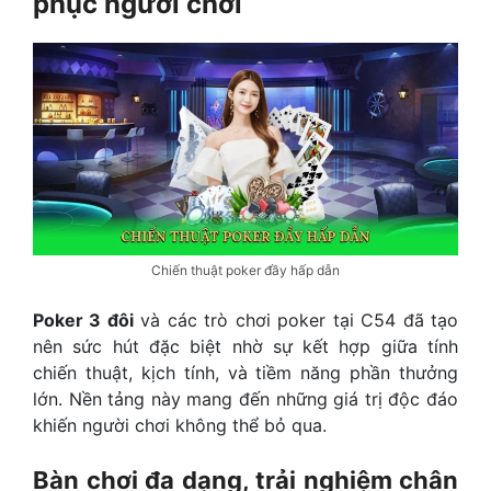
phục người chơi
Chiến thuật poker đầy hấp dẫn
Poker 3 đôi
và các trò chơi poker tại C54 đã tạo
nên sức hút đặc biệt nhờ sự kết hợp giữa tính
chiến thuật, kịch tính, và tiềm năng phần thưởng
lớn. Nền tảng này mang đến những giá trị độc đáo
khiến người chơi không thể bỏ qua.
Bàn chơi đa dạng, trải nghiệm chân