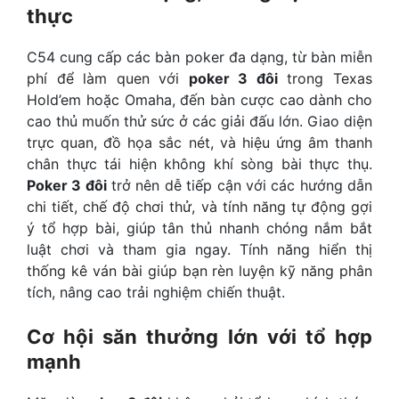
thực
C54 cung cấp các bàn poker đa dạng, từ bàn miễn
phí để làm quen với
poker 3 đôi
trong Texas
Hold’em hoặc Omaha, đến bàn cược cao dành cho
cao thủ muốn thử sức ở các giải đấu lớn. Giao diện
trực quan, đồ họa sắc nét, và hiệu ứng âm thanh
chân thực tái hiện không khí sòng bài thực thụ.
Poker 3 đôi
trở nên dễ tiếp cận với các hướng dẫn
chi tiết, chế độ chơi thử, và tính năng tự động gợi
ý tổ hợp bài, giúp tân thủ nhanh chóng nắm bắt
luật chơi và tham gia ngay. Tính năng hiển thị
thống kê ván bài giúp bạn rèn luyện kỹ năng phân
tích, nâng cao trải nghiệm chiến thuật.
Cơ hội săn thưởng lớn với tổ hợp
mạnh