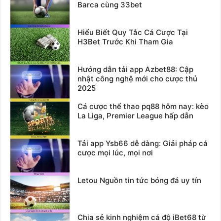
Barca cùng 33bet
Hiểu Biết Quy Tắc Cá Cược Tại
H3Bet Trước Khi Tham Gia
Hướng dẫn tải app Azbet88: Cập
nhật công nghệ mới cho cược thủ
2025
Cá cược thể thao pq88 hôm nay: kèo
La Liga, Premier League hấp dẫn
Tải app Ysb66 dễ dàng: Giải pháp cá
cược mọi lúc, mọi nơi
Letou Nguồn tin tức bóng đá uy tín
Chia sẻ kinh nghiệm cá độ iBet68 từ