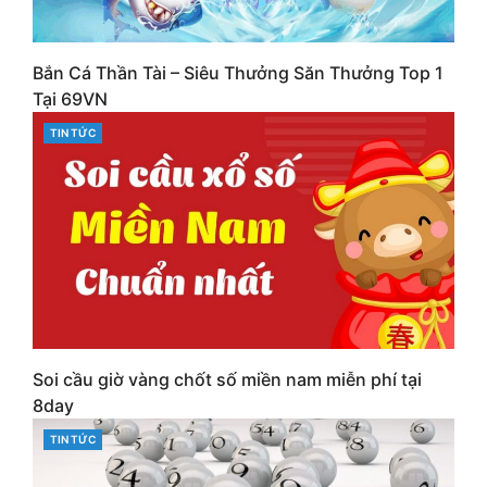
Bắn Cá Thần Tài – Siêu Thưởng Săn Thưởng Top 1
Tại 69VN
CATEGORIES
TIN TỨC
Soi cầu giờ vàng chốt số miền nam miễn phí tại
8day
CATEGORIES
TIN TỨC