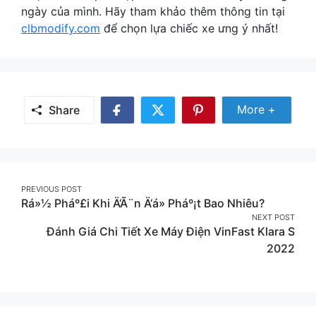
ngày của mình. Hãy tham khảo thêm thông tin tại
clbmodify.com
để chọn lựa chiếc xe ưng ý nhất!
Share Mor
More +
Share
Share
Share
Share
on
on
on
Facebook
Twitter
Pinterest
Post
PREVIOUS POST
Rá»½ Pháº£i Khi Ä‘Ã¨n Ä‘á» Pháº¡t Bao Nhiêu?
navigation
NEXT POST
Đánh Giá Chi Tiết Xe Máy Điện VinFast Klara S
2022