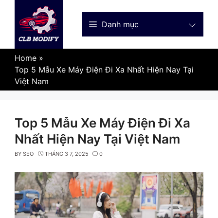
Skip
to
Danh mục
content
Home
»
Top 5 Mẫu Xe Máy Điện Đi Xa Nhất Hiện Nay Tại
Việt Nam
Top 5 Mẫu Xe Máy Điện Đi Xa
Nhất Hiện Nay Tại Việt Nam
BY
SEO
THÁNG 3 7, 2025
0