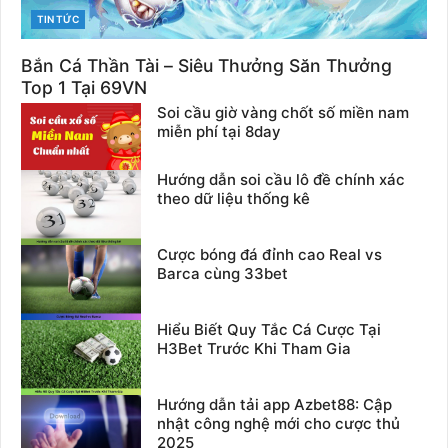
CATEGORIES
TIN TỨC
Bắn Cá Thần Tài – Siêu Thưởng Săn Thưởng
Top 1 Tại 69VN
Soi cầu giờ vàng chốt số miền nam
miễn phí tại 8day
Hướng dẫn soi cầu lô đề chính xác
theo dữ liệu thống kê
Cược bóng đá đỉnh cao Real vs
Barca cùng 33bet
Hiểu Biết Quy Tắc Cá Cược Tại
H3Bet Trước Khi Tham Gia
Hướng dẫn tải app Azbet88: Cập
nhật công nghệ mới cho cược thủ
2025