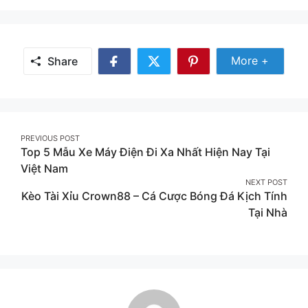
Share Mor
More +
Share
Share
Share
Share
on
on
on
Facebook
Twitter
Pinterest
Post
PREVIOUS POST
Top 5 Mẫu Xe Máy Điện Đi Xa Nhất Hiện Nay Tại
navigation
Việt Nam
NEXT POST
Kèo Tài Xỉu Crown88 – Cá Cược Bóng Đá Kịch Tính
Tại Nhà