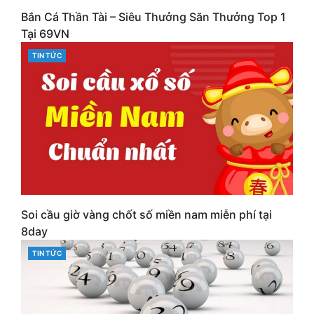
Bắn Cá Thần Tài – Siêu Thưởng Săn Thưởng Top 1
Tại 69VN
CATEGORIES
TIN TỨC
Soi cầu giờ vàng chốt số miền nam miễn phí tại
8day
CATEGORIES
TIN TỨC