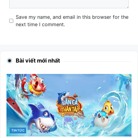
Name
Email
Website
Save my name, and email in this browser for the
next time I comment.
Bài viết mới nhất
CATEGORIES
TIN TỨC